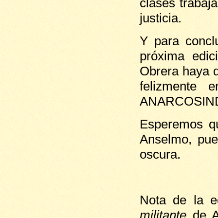
clases trabaj
justicia.
Y para concl
próxima edic
Obrera haya 
felizmente 
ANARCOSINDI
Esperemos qu
Anselmo, pued
oscura.
Nota de la e
militante
de An