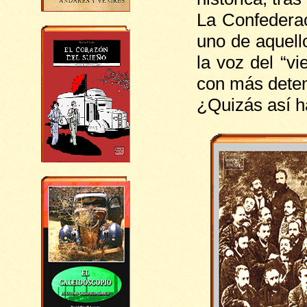
La Confederac
uno de aquell
la voz del “v
con más dete
¿Quizás así h