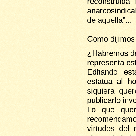
reconstruida 
anarcosindica
de aquella”..
Como dijimos 
¿Habremos de 
representa est
Editando es
estatua al h
siquiera que
publicarlo in
Lo que que
recomendamos
virtudes del 