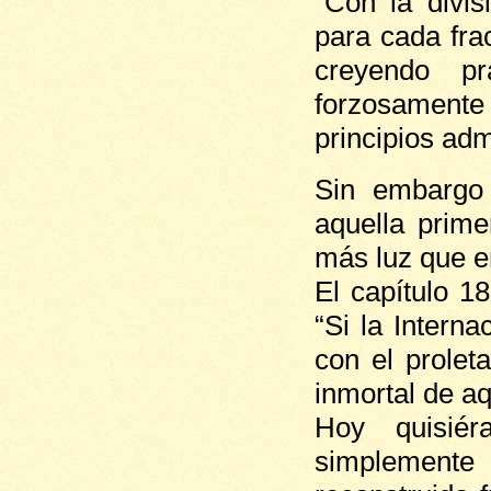
“Con la divis
para cada fra
creyendo pr
forzosamen
principios admi
Sin embargo
aquella prim
más luz que e
El capítulo 1
“Si la Intern
con el prolet
inmortal de aq
Hoy quisiér
simplemente