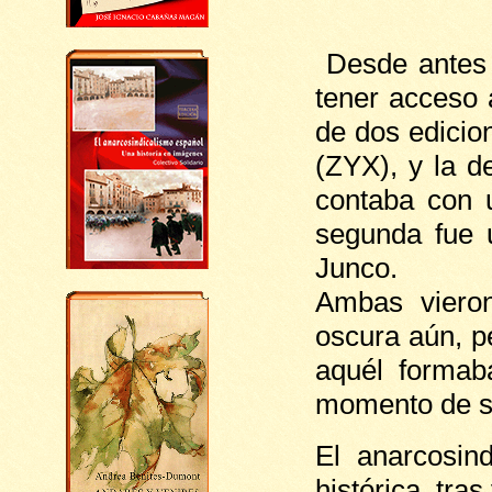
Desde antes d
tener acceso 
de dos edicio
(ZYX), y la d
contaba con 
segunda fue 
Junco.
Ambas vieron
oscura aún, p
aquél formab
momento de su 
El anarcosin
histórica, tra